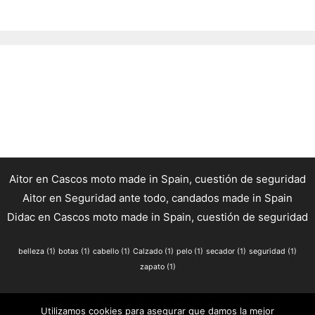
Aitor
en
Cascos moto made in Spain, cuestión de seguridad
Aitor
en
Seguridad ante todo, candados made in Spain
Didac
en
Cascos moto made in Spain, cuestión de seguridad
belleza
(1)
botas
(1)
cabello
(1)
Calzado
(1)
pelo
(1)
secador
(1)
seguridad
(1)
zapato
(1)
Política de privacidad
Política de cookies
Utilizamos cookies para asegurar que damos la mejor