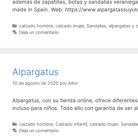
además de zapatillas, botas y sandalias veraniega
made in Spain. Web: https://www.alpargatassuyu
Categorías
calzado hombre
,
calzado mujer
,
Sandalias, alpargatas y 
Deja un comentario
Alpargatus
10 de agosto de 2020
por
Aitor
Alpargatus, con su tienda online, ofrece diferente
incluso para niños. Todo ello con garantía de ser 
Categorías
calzado hombre
,
Calzado infantil
,
calzado mujer
,
Sandalia
Deja un comentario