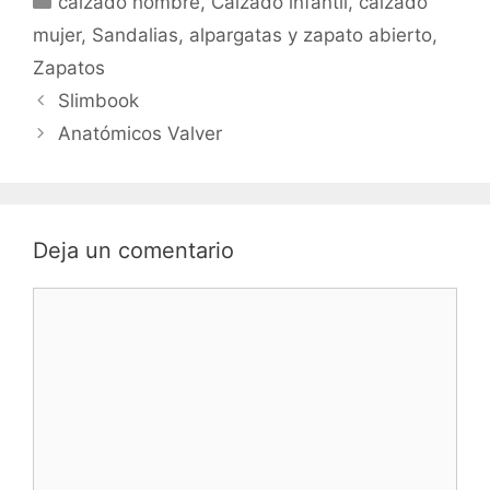
calzado hombre
,
Calzado infantil
,
calzado
mujer
,
Sandalias, alpargatas y zapato abierto
,
Zapatos
Slimbook
Anatómicos Valver
Deja un comentario