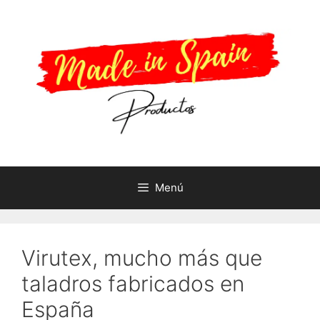
Saltar
al
contenido
Menú
Virutex, mucho más que
taladros fabricados en
España